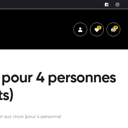
0
0
 pour 4 personnes
ts)
 aux choix (pour 4 personne)