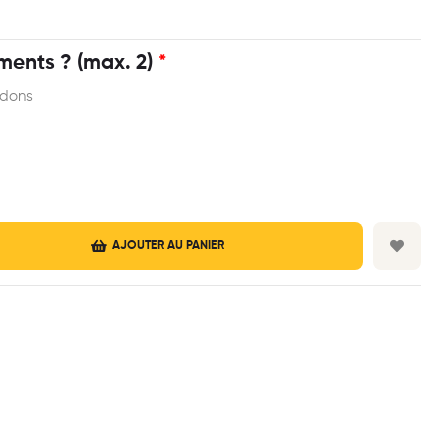
ents ? (max. 2)
*
rdons
AJOUTER AU PANIER