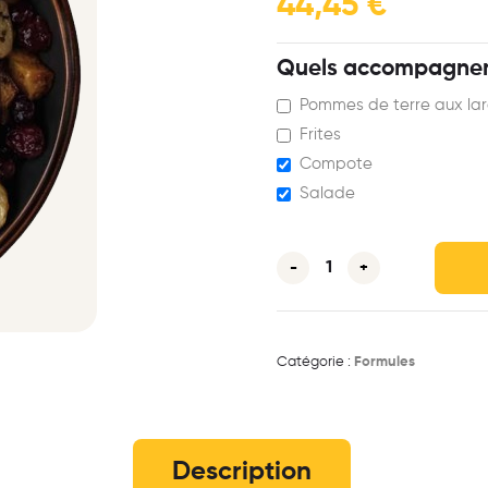
44,45
€
Quels accompagnem
Pommes de terre aux la
Frites
Compote
Salade
-
+
Catégorie :
Formules
Description