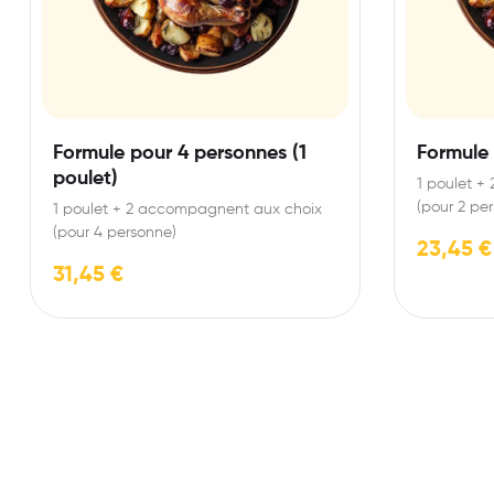
Formule pour 4 personnes (1
Formule
poulet)
1 poulet +
(pour 2 pe
1 poulet + 2 accompagnent aux choix
(pour 4 personne)
23,45
€
31,45
€