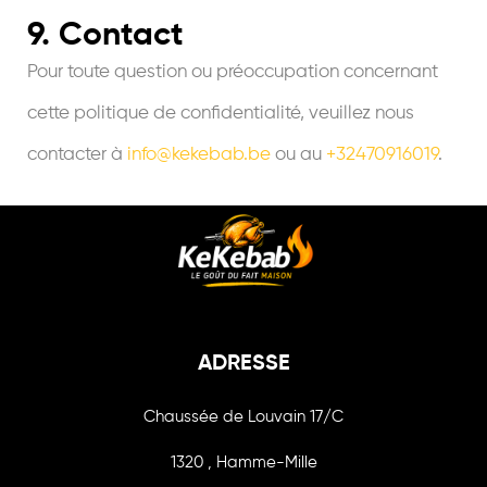
9. Contact
Pour toute question ou préoccupation concernant
cette politique de confidentialité, veuillez nous
contacter à
info@kekebab.be
ou au
+32470916019
.
ADRESSE
Chaussée de Louvain 17/C
1320 , Hamme-Mille